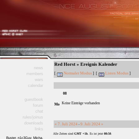
Red Horst » Ereignis Kalender
news
Normaler Modus
Listen Modus
[
] [
]
members
wars
calendar
08
guestbook
Keine Einträge vorhanden
Mo
forum
chat
rules/joinus
downloads
« 7. Juli 2024
9. Juli 2024 »
-
links
Alle Zeiten sind
GMT +1h
. Es ist jetzt
08:50
.
Buster,
n1c3Guy,
Micha,