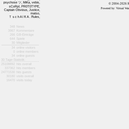
psychose ツ,
MiKa,
vebis,
© 2004-2026 R
sCoRpI,
PR0T0TYPE,
Powered by: Virtual Wa
Captain Obvious,
Justice,
matso,
Ｔｓc h A I Ҟ A . Яules,
348
News
3967
Kommentare
266
GB-Einträge
644
Spiele
30
Mitglieder
34
online visitors
0
online members
34
online guests
30 Tage-Statistik:
25108892
hits overall
337362
hits members
24771530
hits guests
30180
visits overall
16470
visits today