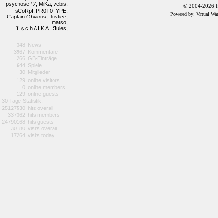
psychose ツ,
MiKa,
vebis,
© 2004-2026 R
sCoRpI,
PR0T0TYPE,
Powered by: Virtual Wa
Captain Obvious,
Justice,
matso,
Ｔｓc h A I Ҟ A . Яules,
348
News
3967
Kommentare
266
GB-Einträge
644
Spiele
30
Mitglieder
129
online visitors
0
online members
129
online guests
30 Tage-Statistik:
25127530
hits overall
337362
hits members
24790168
hits guests
30180
visits overall
17264
visits today