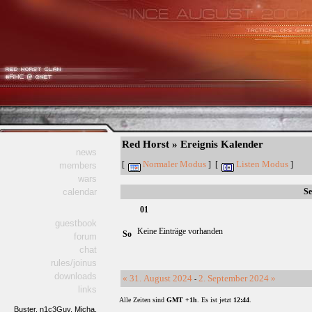
Red Horst » Ereignis Kalender
news
Normaler Modus
Listen Modus
[
] [
]
members
wars
calendar
S
01
guestbook
Keine Einträge vorhanden
So
forum
chat
rules/joinus
downloads
« 31. August 2024
2. September 2024 »
-
links
Alle Zeiten sind
GMT +1h
. Es ist jetzt
12:44
.
Buster,
n1c3Guy,
Micha,