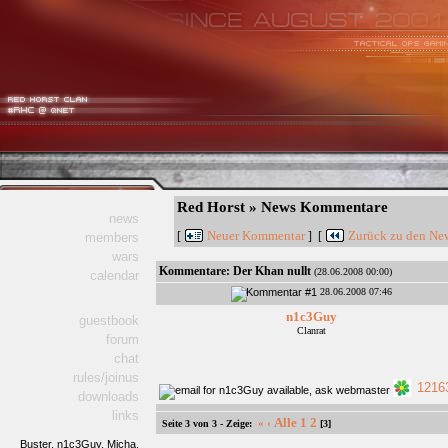
Red Horst » News Kommentare
news
Neuer Kommentar
Zurück zu den New
[
] [
members
wars
Kommentare:
Der Khan nullt
(28.06.2008 00:00)
calendar
28.06.2008 07:46
n1c3Guy
guestbook
Clanrat
forum
chat
rules/joinus
1216
downloads
links
Alle
1
2
«
‹
Seite 3 von 3 - Zeige:
[3]
Buster,
n1c3Guy,
Micha,