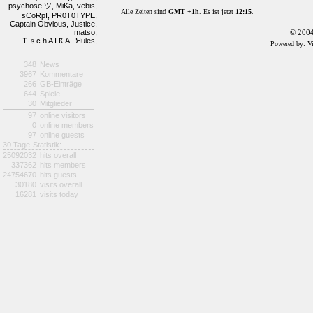
psychose ツ,
MiKa,
vebis,
Alle Zeiten sind
GMT +1h
. Es ist jetzt
12:15
.
sCoRpI,
PR0T0TYPE,
Captain Obvious,
Justice,
matso,
© 2004
Ｔｓc h A I Ҟ A . Яules,
Powered by: V
348
News
3967
Kommentare
266
GB-Einträge
644
Spiele
30
Mitglieder
97
online visitors
0
online members
97
online guests
30 Tage-Statistik:
25092032
hits overall
337362
hits members
24754670
hits guests
30180
visits overall
16281
visits today