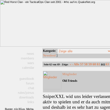
Kategorie:
news
Newsfeed
]
members
wars
Alle
57
58
59
60
61
63
«
‹
Seite 62 von 69 - Zeige:
[62]
calendar
Mitglieder
guestbook
Old Friends
forum
chat
rules/joinus
SniperXXL wid uns leider verlasse
downloads
aktiv to spielen und er da auch mit
links
und deshalb ist es sehr hart zu sa
Buster,
n1c3Guy,
Micha,