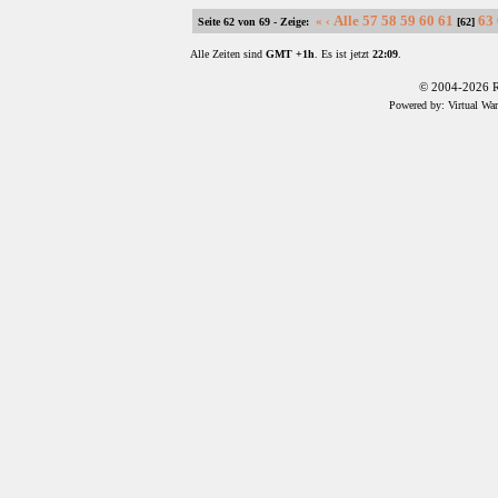
Alle
57
58
59
60
61
63
«
‹
Seite 62 von 69 - Zeige:
[62]
Alle Zeiten sind
GMT +1h
. Es ist jetzt
22:09
.
© 2004-2026 R
Powered by: Virtual Wa