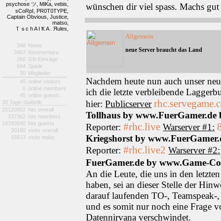
psychose ツ,
MiKa,
vebis,
wünschen dir viel spass. Machs gu
sCoRpI,
PR0T0TYPE,
Captain Obvious,
Justice,
matso,
Ｔｓc h A I Ҟ A . Яules,
Allgemein
348
News
neue Server braucht das Land
3967
Kommentare
266
GB-Einträge
644
Spiele
30
Mitglieder
Nachdem heute nun auch unser neuer
45
online visitors
0
online members
ich die letzte verbleibende Laggerb
45
online guests
rhc.servegame.
hier:
Publicserver
30 Tage-Statistik:
25120902
hits overall
Tollhaus by www.FuerGamer.de 
337362
hits members
24783540
hits guests
#rhc.live
Reporter:
Warserver #1:
30180
visits overall
Kriegshorst by www.FuerGamer
16613
visits today
#rhc.live2
Reporter:
Warserver #2:
FuerGamer.de by www.Game-Co
An die Leute, die uns in den letzt
haben, sei an dieser Stelle der Hinw
darauf laufenden TO-, Teamspeak-,
und es somit nur noch eine Frage vo
Datennirvana verschwindet.