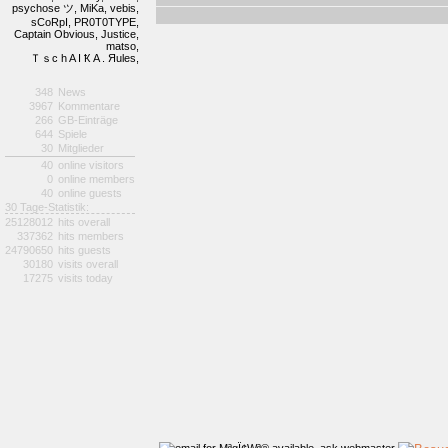
psychose ツ,
MiKa,
vebis,
sCoRpI,
PR0T0TYPE,
Captain Obvious,
Justice,
matso,
Ｔｓc h A I Ҟ A . Яules,
348
News
3967
Kommentare
266
GB-Einträge
644
Spiele
30
Mitglieder
40
online visitors
0
online members
40
online guests
30 Tage-Statistik:
25128012
hits overall
337362
hits members
24790650
hits guests
30180
visits overall
17275
visits today