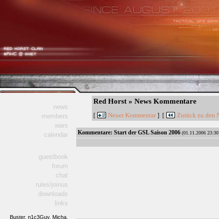
Red Horst » News Kommentare
news
Neuer Kommentar
Zurück zu den 
[
] [
members
wars
Kommentare:
Start der GSL Saison 2006
(01.11.2006 23:30
calendar
guestbook
forum
chat
rules/joinus
downloads
links
Buster,
n1c3Guy,
Micha,