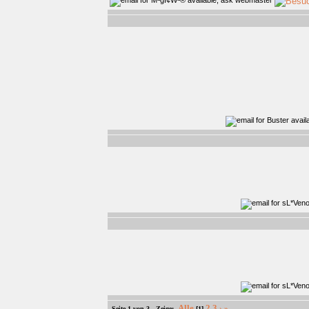
Alle
2
3
›
»
Seite 1 von 3 - Zeige:
[1]