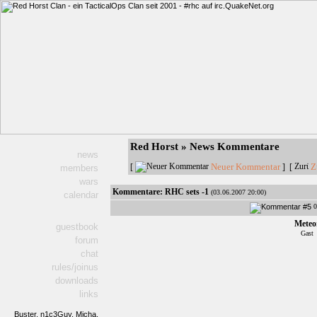
Red Horst » News Kommentare
news
Neuer Kommentar
Z
[
] [
members
wars
Kommentare:
RHC sets -1
(03.06.2007 20:00)
calendar
0
Meteo
guestbook
Gast
forum
chat
rules/joinus
downloads
links
Buster,
n1c3Guy,
Micha,