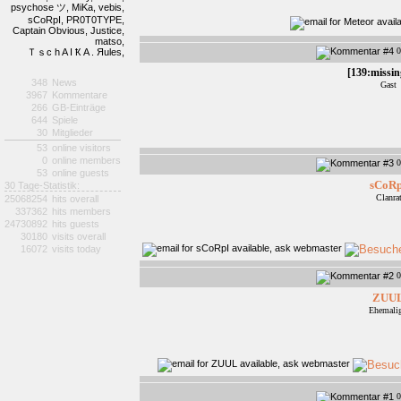
psychose ツ,
MiKa,
vebis,
sCoRpI,
PR0T0TYPE,
Captain Obvious,
Justice,
matso,
0
Ｔｓc h A I Ҟ A . Яules,
[139:missin
348
News
Gast
3967
Kommentare
266
GB-Einträge
644
Spiele
30
Mitglieder
53
online visitors
0
online members
0
53
online guests
sCoRp
30 Tage-Statistik:
Clanra
25068254
hits overall
337362
hits members
24730892
hits guests
30180
visits overall
16072
visits today
0
ZUU
Ehemalig
0