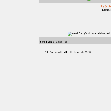
L@cri
Ehemalig
Seite 1 von 1 - Zeige:
[1]
Alle Zeiten sind
GMT +1h
. Es ist jetzt
11:33
.