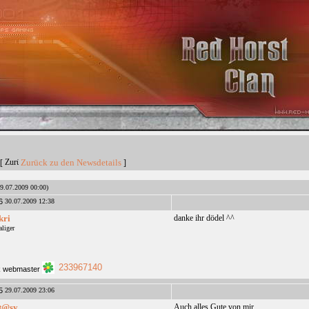
Zurück zu den Newsdetails
[
]
29.07.2009 00:00)
30.07.2009 12:38
kri
danke ihr dödel ^^
liger
233967140
29.07.2009 23:06
t@sy
Auch alles Gute von mir...