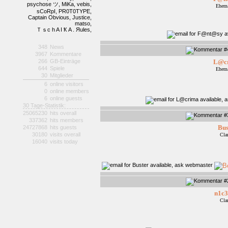
psychose ツ,
MiKa,
vebis,
Ehema
sCoRpI,
PR0T0TYPE,
Captain Obvious,
Justice,
matso,
Ｔｓc h A I Ҟ A . Яules,
348
News
3967
Kommentare
266
GB-Einträge
L@c
644
Spiele
Ehema
30
Mitglieder
6
online visitors
0
online members
6
online guests
30 Tage-Statistik:
25065230
hits overall
337362
hits members
Bus
24727868
hits guests
30180
visits overall
Cla
16040
visits today
n1c
Cla