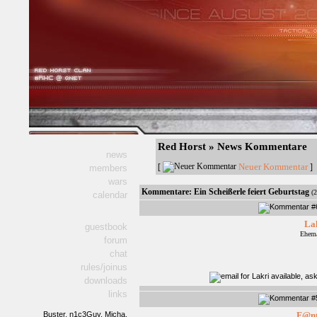
Red Horst » News Kommentare
news
Neuer Kommentar
[
] 
members
wars
Kommentare:
Ein Scheißerle feiert Geburtstag
(
calendar
La
guestbook
Ehema
forum
chat
rules/joinus
downloads
links
Buster,
n1c3Guy,
Micha,
F@n