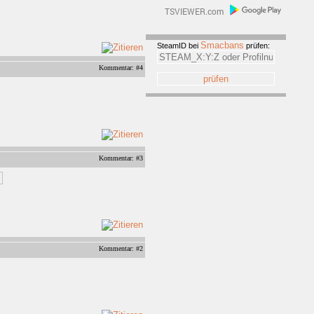
Smacbans
SteamID bei
prüfen:
Kommentar: #4
Kommentar: #3
Kommentar: #2