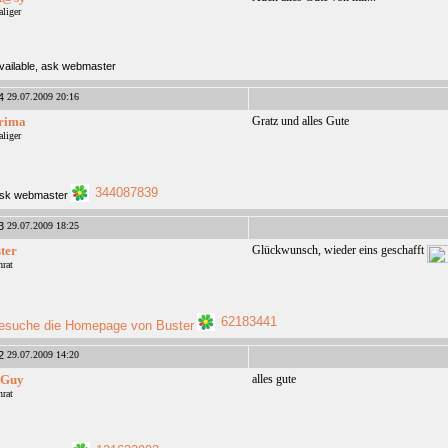
liger
29.07.2009 20:16
rima
Gratz und alles Gute
liger
344087839
29.07.2009 18:25
ter
Glückwunsch, wieder eins geschafft
nrat
62183441
29.07.2009 14:20
3Guy
alles gute
nrat