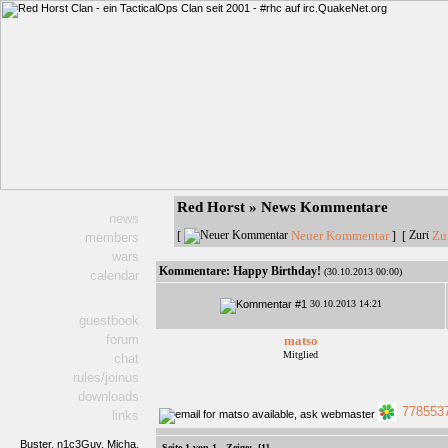
Red Horst » News Kommentare
news
Neuer Kommentar
Zu
[
] [
members
wars
Kommentare:
Happy Birthday!
(30.10.2013 00:00)
calendar
30.10.2013 14:21
guestbook
forum
matso
Mitglied
chat
rules/joinus
downloads
778553
links
Buster,
n1c3Guy,
Micha,
Seite 1 von 1 - Zeige:
[1]