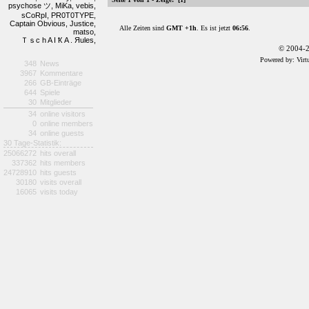
psychose ツ,
MiKa,
vebis,
sCoRpI,
PR0T0TYPE,
Captain Obvious,
Justice,
Alle Zeiten sind
GMT +1h
. Es ist jetzt
06:56
.
matso,
Ｔｓc h A I Ҟ A . Яules,
© 2004-2
Powered by: Virt
348
News
3967
Kommentare
266
GB-Einträge
644
Spiele
30
Mitglieder
34
online visitors
0
online members
34
online guests
30 Tage-Statistik:
25066272
hits overall
337362
hits members
24728910
hits guests
30180
visits overall
16065
visits today