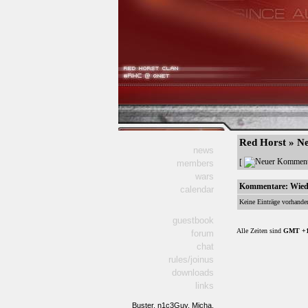
Red Horst » 
news
[
members
wars
Kommentare:
Wiede
calendar
Keine Einträge vorhande
guestbook
Alle Zeiten sind
GMT +
forum
chat
rules/joinus
downloads
links
Buster,
n1c3Guy,
Micha,