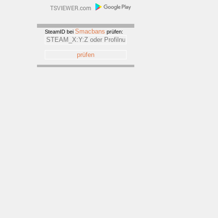
Smacbans
SteamID bei
prüfen: