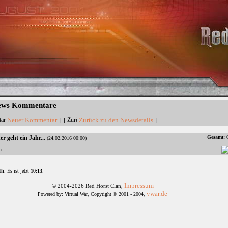
News Kommentare
Neuer Kommentar
Zurück zu den Newsdetails
] [
]
r geht ein Jahr...
Gesamt:
0
(24.02.2016 00:00)
n
1h
. Es ist jetzt
10:13
.
Impressum
© 2004-2026 Red Horst Clan,
vwar.de
Powered by: Virtual War, Copyright © 2001 - 2004,