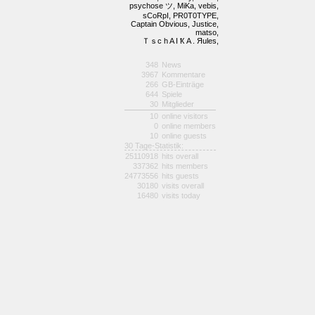
psychose ツ,
MiKa,
vebis,
sCoRpI,
PR0T0TYPE,
Captain Obvious,
Justice,
matso,
Ｔｓc h A I Ҟ A . Яules,
348
News
3967
Kommentare
266
GB-Einträge
644
Spiele
30
Mitglieder
10
online visitors
0
online members
10
online guests
30 Tage-Statistik:
25110918
hits overall
337362
hits members
24773556
hits guests
30180
visits overall
16480
visits today