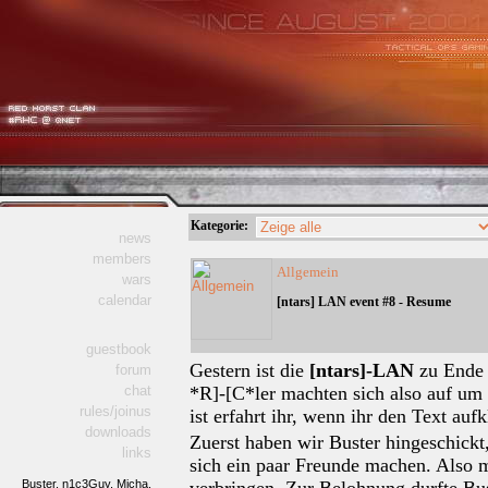
Kategorie:
news
members
Allgemein
wars
calendar
[ntars] LAN event #8 - Resume
guestbook
Gestern ist die
[ntars]-LAN
zu Ende 
forum
chat
*R]-[C*ler machten sich also auf um 
rules/joinus
ist erfahrt ihr, wenn ihr den Text auf
downloads
Zuerst haben wir Buster hingeschickt
links
sich ein paar Freunde machen. Also m
verbringen. Zur Belohnung durfte Bu
Buster,
n1c3Guy,
Micha,