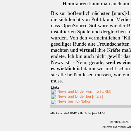
Heimfahren kann man auch am 
Bis zur hoffentlich nächsten [ntars]
die sich leicht von Politik und Medien
dass OpenSource-Software wie der Bro
installierten Spiele und dergleichen f
wurden. Von den vermeintlichen "Kille
geselliger Runde alte Freundschaften
machten und
virtuell
ihre Kräfte ma
endete. Ich bin auch nicht gewillt d
News ist" - Nein, gerade,
weil es ei
es wirklich ist
damit wir nicht schon
sie alle heißen lesen müssen, wie ein
muss.
Links:
News und Bilder von =|STORM|=
News und Bilder bei [ntars]
News bei TO-Nation
Alle Zeiten sind
GMT +1h
. Es ist jetzt
14:04
.
© 2004-2026 R
Powered by: Virtual Wa