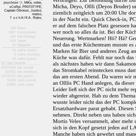
psychose ツ,
MiKa,
vebis,
Micha, Deyo, Ollli (Deyos Bruder) u
sCoRpI,
PR0T0TYPE,
Captain Obvious,
Justice,
ziemlich zeitgleich um 20:00 Uhr dor
matso,
Ｔｓc h A I Ҟ A . Яules,
in der Nacht ein. Quick Check-in, P
er auf dem falschen Platz gesessen h
348
News
wer noch so alles da ist. Bei der Kü
3967
Kommentare
266
GB-Einträge
Neuerung. Wertmarken! Hö? Hä? Gena
644
Spiele
und das erste Küchenteam musste es 
30
Mitglieder
Marken für Bier und anderes Zeug an
24
online visitors
0
online members
Küche was dafür. Fehlt nur noch das 
24
online guests
als nächstes haben wir dann Sakamo
30 Tage-Statistik:
25070494
hits overall
das Stromkabel reinstecken muss dami
337362
hits members
das am ersten Abend. Da waren wir m
24733132
hits guests
30180
visits overall
an Olllis PC Hand anlegen, da dieser 
16085
visits today
Leider ließ sich der PC nicht mehr re
wieder abgereist. Hab zu dem Thema 
wusste leider nicht das der PC komple
Ersatzhardware parat gehabt. Diesen 
nehmen. Direkt neben uns haben sic
Mortis Veles versammelt, aber mehr 
sich in den Kopf gesetzt jeden auf L
Manche haben sich gewehrt und manche