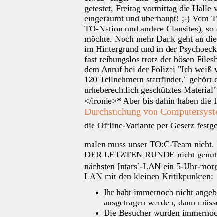
getestet, Freitag vormittag die Hall
eingeräumt und überhaupt! ;-) Vom Tu
TO-Nation und andere Clansites), so 
möchte. Noch mehr Dank geht an die
im Hintergrund und in der Psychoeck
fast reibungslos trotz der bösen Files
dem Anruf bei der Polizei "Ich weiß
120 Teilnehmern stattfindet." gehört
urheberechtlich geschütztes Material"
</ironie>
*
Aber bis dahin haben die P
Durchsuchung von Computersys
die Offline-Variante per Gesetz festg
malen muss unser TO:C-Team nicht. D
DER LETZTEN RUNDE nicht genut
nächsten [ntars]-LAN ein 5-Uhr-mor
LAN mit den kleinen Kritikpunkten:
Ihr habt immernoch nicht angeba
ausgetragen werden, dann müss
Die Besucher wurden immernoch