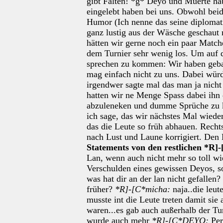
gibt Falten! *g* Deyo und Muerte habe
eingelebt haben bei uns. Obwohl be
Humor (Ich nenne das seine diplomati
ganz lustig aus der Wäsche geschaut
hätten wir gerne noch ein paar Matc
dem Turnier sehr wenig los. Um auf 
sprechen zu kommen: Wir haben gebag
mag einfach nicht zu uns. Dabei wür
irgendwer sagte mal das man ja nicht
hatten wir ne Menge Spass dabei ih
abzuleneken und dumme Sprüche zu kl
ich sage, das wir nächstes Mal wiede
das die Leute so früh abhauen. Rech
nach Lust und Laune korrigiert. Den
Statements von den restlichen *R]
Lan, wenn auch nicht mehr so toll wi
Verschulden eines gewissen Deyos, s
was hat dir an der lan nicht gefallen?
früher?
*R]-[C*micha:
naja..die leut
musste int die Leute treten damit sie
waren...es gab auch außerhalb der T
wurde auch mehr
*R]-[C*DEYO:
Per