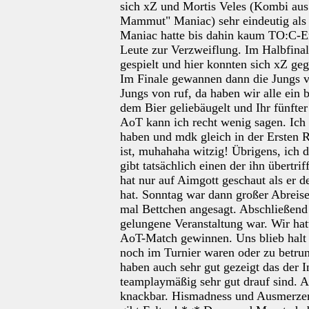
sich xZ und Mortis Veles (Kombi aus
Mammut" Maniac) sehr eindeutig als 
Maniac hatte bis dahin kaum TO:C-E
Leute zur Verzweiflung. Im Halbfina
gespielt und hier konnten sich xZ ge
Im Finale gewannen dann die Jungs v
Jungs von ruf, da haben wir alle ein 
dem Bier geliebäugelt und Ihr fünft
AoT kann ich recht wenig sagen. Ich
haben und mdk gleich in der Ersten R
ist, muhahaha witzig! Übrigens, ich
gibt tatsächlich einen der ihn übertr
hat nur auf Aimgott geschaut als er
hat. Sonntag war dann großer Abrei
mal Bettchen angesagt. Abschließend
gelungene Veranstaltung war. Wir ha
AoT-Match gewinnen. Uns blieb halt 
noch im Turnier waren oder zu betru
haben auch sehr gut gezeigt das der I
teamplaymäßig sehr gut drauf sind. A
knackbar. Hismadness und Ausmerzer