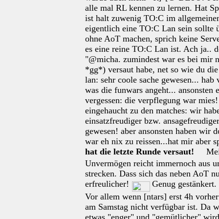
alle mal RL kennen zu lernen. Hat S
ist halt zuwenig TO:C im allgemeinen
eigentlich eine TO:C Lan sein sollte 
ohne AoT machen, sprich keine Serve
es eine reine TO:C Lan ist. Ach ja..
"@micha. zumindest war es bei mir n
*gg*) versaut habe, net so wie du di
lan: sehr coole sache gewesen... hab v
was die funwars angeht... ansonsten 
vergessen: die verpflegung war mies!!
eingehaucht zu den matches: wir habe
einsatzfreudiger bzw. ansagefreudige
gewesen! aber ansonsten haben wir d
war eh nix zu reissen...hat mir aber
hat die letzte Runde versaut!
Mein
Unvermögen reicht immernoch aus um
strecken. Dass sich das neben AoT nu
erfreulicher!
Genug gestänkert. 
Vor allem wenn [ntars] erst 4h vorhe
am Samstag nicht verfügbar ist. Da w
etwas "enger" und "gemütlicher" wir