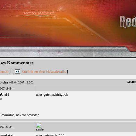
News Kommentare
entar
Zurück zu den Newsdetails
] [
]
B-day
Gesamt
(03.04.2007 18:30)
007 19:54
aC.sH
alles gute nachträglich
st
007 21:34
singdata]
alles gute euch 2 ^^