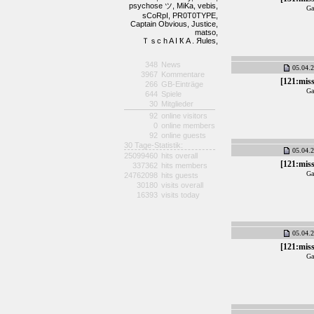
psychose ツ,
MiKa,
vebis,
Ga
sCoRpI,
PR0T0TYPE,
Captain Obvious,
Justice,
matso,
Ｔｓc h A I Ҟ A . Яules,
348
News
05.04.2
3967
Kommentare
[121:mis
266
GB-Einträge
Ga
644
Spiele
30
Mitglieder
92
online visitors
0
online members
92
online guests
30 Tage-Statistik:
05.04.2
25099460
hits overall
[121:mis
337362
hits members
Ga
24762098
hits guests
30180
visits overall
16393
visits today
05.04.2
[121:mis
Ga