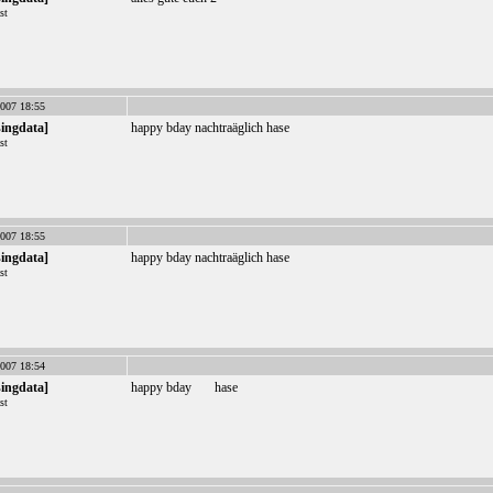
st
007 18:55
singdata]
happy bday nachtraäglich hase
st
007 18:55
singdata]
happy bday nachtraäglich hase
st
007 18:54
singdata]
happy bday
hase
st