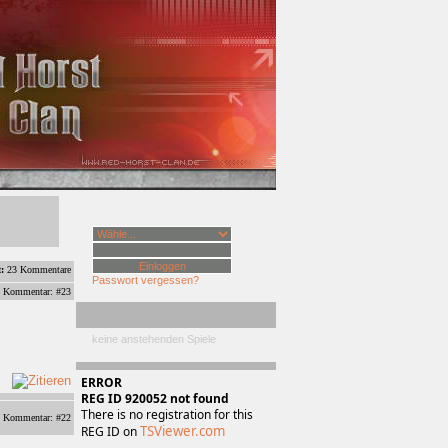
:
23 Kommentare
Passwort vergessen?
Kommentar: #23
keine anstehenden Spiele
ERROR
REG ID 920052 not found
There is no registration for this
Kommentar: #22
TSViewer.com
REG ID on