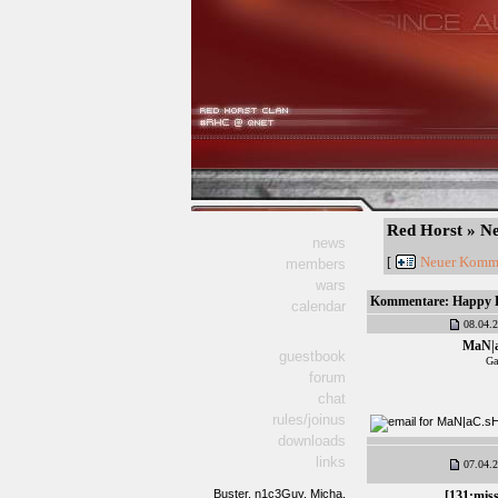
Red Horst » 
news
Neuer Komm
[
members
wars
Kommentare:
Happy 
calendar
08.04.2
MaN|
guestbook
Ga
forum
chat
rules/joinus
downloads
links
07.04.2
Buster,
n1c3Guy,
Micha,
[131:mis