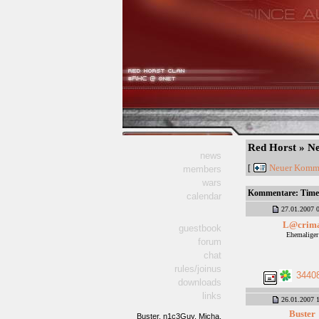
Red Horst » 
news
Neuer Komm
[
members
wars
Kommentare:
Time
calendar
27.01.2007 0
L@crim
guestbook
Ehemaliger
forum
chat
rules/joinus
3440
downloads
links
26.01.2007 1
Buster
Buster,
n1c3Guy,
Micha,