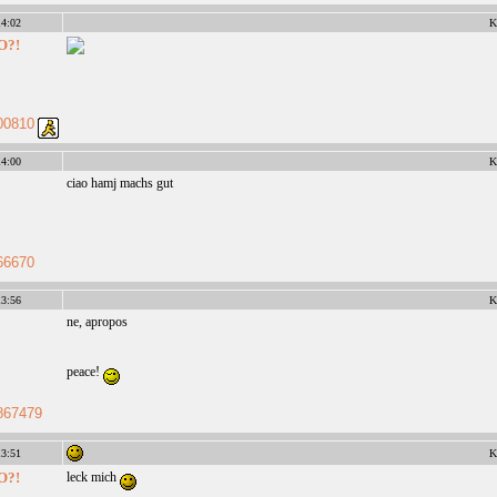
4:02
K
O?!
00810
4:00
K
ciao hamj machs gut
66670
3:56
K
ne, apropos
peace!
867479
3:51
K
O?!
leck mich