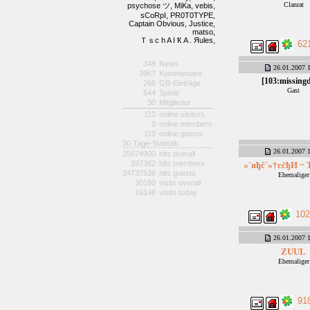
Clanrat
psychose ツ,
MiKa,
vebis,
sCoRpI,
PR0T0TYPE,
Captain Obvious,
Justice,
matso,
Ｔｓc h A I Ҟ A . Яules,
62
348
News
26.01.2007 1
3967
Kommentare
[103:missing
266
GB-Einträge
Gast
644
Spiele
30
Mitglieder
110
online visitors
0
online members
110
online guests
30 Tage-Statistik:
26.01.2007 1
25074900
hits overall
337362
hits members
«´яђĉ`»†εċђИ ~ 
24737538
hits guests
Ehemaliger
30180
visits overall
16148
visits today
102
26.01.2007 1
ZUUL
Ehemaliger
91