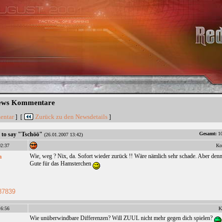
News Kommentare
entar
Zurück zu den Newsdetails
] [
]
 to say "Tschöö"
Gesamt:
10
(26.01.2007 13:42)
2:37
Ko
a
Wie, weg ? Nix, da. Sofort wieder zurück !! Wäre nämlich sehr schade. Aber denn
Gute für das Hamsterchen
87839
6:56
K
Wie unüberwindbare Differenzen? Will ZUUL nicht mehr gegen dich spielen?