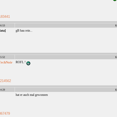
183441
6:53
K
data]
gB hau rein...
5:52
K
TechNoir
ROFL !
214562
4:29
K
hat er auch mal gewonnen
867479