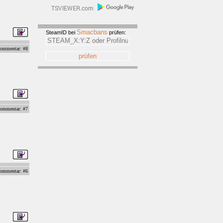
Smacbans
SteamID bei
prüfen:
ommentar: #8
ommentar: #7
ommentar: #6