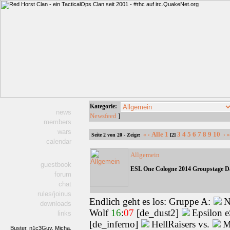
Kategorie:
news
Newsfeed
]
members
wars
Alle
1
3
4
5
6
7
8
9
10
«
‹
›
Seite 2 von 20 - Zeige:
[2]
calendar
Allgemein
guestbook
ESL One Cologne 2014 Groupstage D
forum
chat
rules/joinus
Endlich geht es los: Gruppe A:
N
downloads
Wolf
16
:
07
[de_dust2]
Epsilon e
links
[de_inferno]
HellRaisers vs.
M
Buster,
n1c3Guy,
Micha,