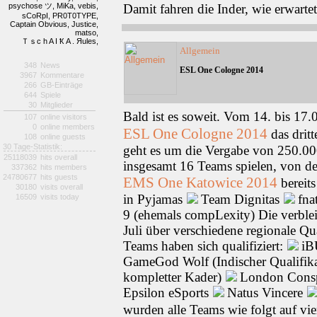
psychose ツ,
MiKa,
vebis,
Damit fahren die Inder, wie erwart
sCoRpI,
PR0T0TYPE,
Captain Obvious,
Justice,
matso,
Ｔｓc h A I Ҟ A . Яules,
Allgemein
348
News
ESL One Cologne 2014
3967
Kommentare
266
GB-Einträge
644
Spiele
30
Mitglieder
Bald ist es soweit. Vom 14. bis 17.
107
online visitors
0
online members
ESL One Cologne 2014
das drit
108
online guests
30 Tage-Statistik:
geht es um die Vergabe von 250.0
25118039
hits overall
insgesamt 16 Teams spielen, von den
337362
hits members
24780677
hits guests
EMS One Katowice 2014
bereits
30180
visits overall
in Pyjamas
Team Dignitas
fna
16509
visits today
9 (ehemals compLexity) Die verble
Juli über verschiedene regionale Qua
Teams haben sich qualifiziert:
iB
GameGod Wolf (Indischer Qualifi
kompletter Kader)
London Cons
Epsilon eSports
Natus Vincere
wurden alle Teams wie folgt auf vie