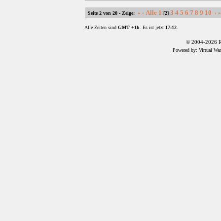
Alle
1
3
4
5
6
7
8
9
10
«
‹
›
Seite 2 von 20 - Zeige:
[2]
Alle Zeiten sind
GMT +1h
. Es ist jetzt
17:12
.
© 2004-2026 R
Powered by: Virtual Wa