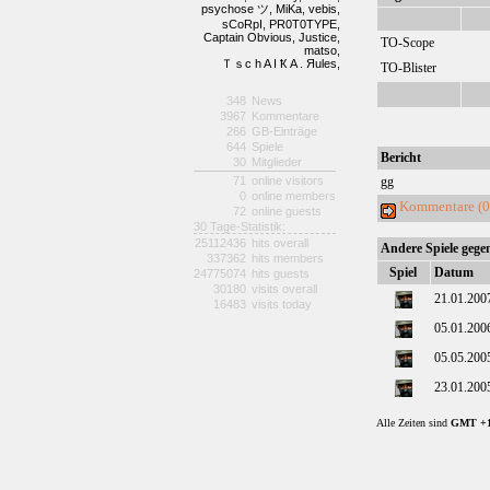
psychose ツ,
MiKa,
vebis,
sCoRpI,
PR0T0TYPE,
Captain Obvious,
Justice,
TO-Scope
matso,
Ｔｓc h A I Ҟ A . Яules,
TO-Blister
348
News
3967
Kommentare
266
GB-Einträge
644
Spiele
Bericht
30
Mitglieder
71
online visitors
gg
0
online members
Kommentare (0
72
online guests
30 Tage-Statistik:
25112436
hits overall
Andere Spiele gege
337362
hits members
Spiel
Datum
24775074
hits guests
30180
visits overall
21.01.200
16483
visits today
05.01.200
05.05.200
23.01.200
Alle Zeiten sind
GMT +