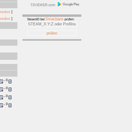
enshot
]
enshot
]
Smacbans
SteamID bei
prüfen:
- 0
- 0
- 0
- 0