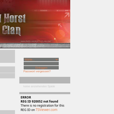
Passwort vergessen?
keine anstehenden Spiele
ERROR
REG ID 920052 not found
There is no registration for this
TSViewer.com
REG ID on