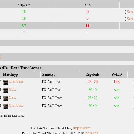
*R]-[C*
dTa
18
6
Scre
[
19
5
Scre
[
37
11
-
-
)
n dTa - Don't Trust Anyone
Matchtyp
Gametyp
Ergebnis
W/L/D
Clanbase
7
TO:AoT Team
22 : 26
loss
GSL
6
TO:AoT Team
30 : 0
win
GSL
5
TO:AoT Team
26 : 22
win
Clanbase
5
TO:AoT Team
39 : 9
win
1h
. Es ist jetzt
11:17
.
Impressum
© 2004-2026 Red Horst Clan,
vwar.de
Powered by: Virtual War, Copyright © 2001 - 2004,