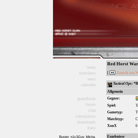
Red Horst Wars
news
Zuruck zur W
[
members
wars
Tactical Ops
: *R
calendar
Allgemein
Gegner:
guestbook
forum
Spiel:
T
chat
Gametyp:
T
rules/joinus
Matchtyp:
C
downloads
XonX
6
links
Ergebnisse
Buster,
n1c3Guy,
Micha,