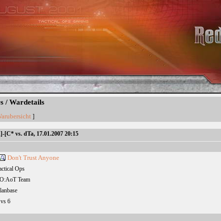
 / Wardetails
arubersicht
]
]-[C* vs. dTa, 17.01.2007 20:15
Don't Trust Anyone
actical Ops
O:AoT Team
lanbase
 vs 6